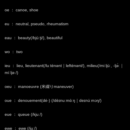
oe ： canoe, shoe
eu ： neutral, pseudo, rheumatism
eau ： beauty(/bjúː
t̬
i/), beautiful
wo ： two
ieu ： lieu, lieutenant(/luːténənt｜lefténənt/), milieu(/miːljúː, -ljə́ː｜
míːljəː/)
oeu ： manoeuvre (米綴りmaneuver)
oue ： denouement(dé-) (/dèɪnuːmάːŋ｜deɪnúːmɔŋ/)
eue ： queue (/kjuː/)
ewe ： ewe (/juː/)