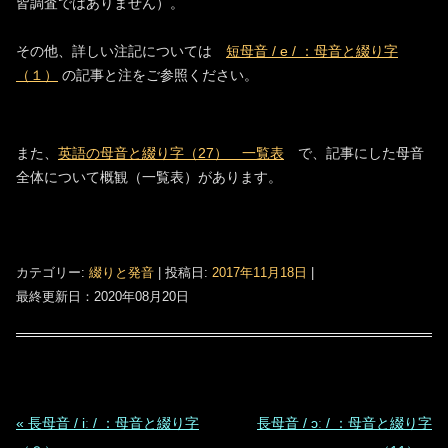
皆調査ではありません）。
その他、詳しい注記については
短母音 / e / ：母音と綴り字
（１）
の記事と注をご参照ください。
また、
英語の母音と綴り字（27） 一覧表
で、記事にした母音
全体について概観（一覧表）があります。
カテゴリー:
綴りと発音
| 投稿日:
2017年11月18日
|
最終更新日：2020年08月20日
投
«
長母音 / iː / ：母音と綴り字
長母音 / ɔː / ：母音と綴り字