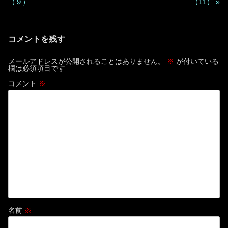
稿
（９）
（11）
»
ナ
ビ
コメントを残す
ゲ
ー
メールアドレスが公開されることはありません。
※
が付いている
欄は必須項目です
シ
コメント
※
ョ
ン
名前
※