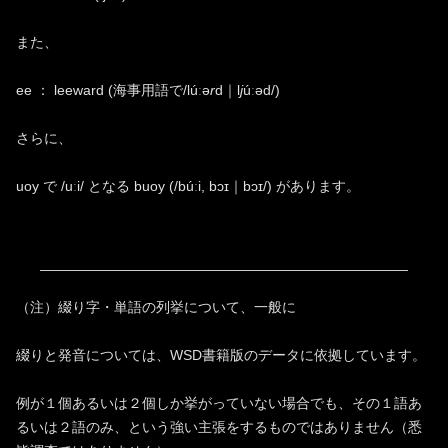
また、
ee ： leeward (海事用語で/lúːə
r
d｜l
j
úːəd/)
さらに、
uoy で /uːi/ となる buoy (/búːi, bɔɪ｜bɔɪ/) があります。
（注）綴り字・単語の列挙について、一般に
綴りと発音については、WSD書籍版のデータに依拠しています。
例が１個あるいは２個しか挙がっていない場合でも、その１語あ
るいは２語のみ、という強い主張をするものではありません（悉