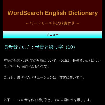
WordSearch English Dictionary
～ ワードサーチ英語検索辞典 ～
メニュー
コ
ン
長母音 / uː / ：母音と綴り字（10）
テ
ン
ツ
へ
ス
英語の母音と綴り字の対応について、今回は、長母音 / uː / につい
キ
て、WSDから調べたものです。
ッ
プ
これも、綴り字のバリエーションは、非常に多いです。
以下、/ uː / の音を作る綴り字と、その単語の例を示します。